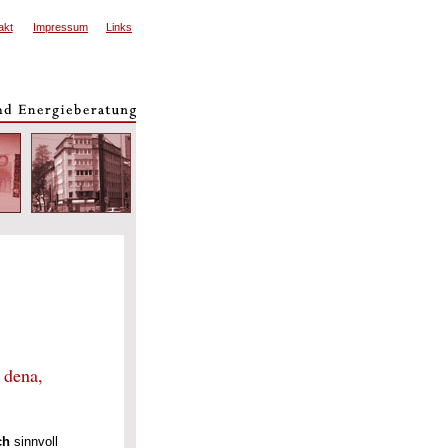
akt
Impressum
Links
a,
sch
sinnvoll