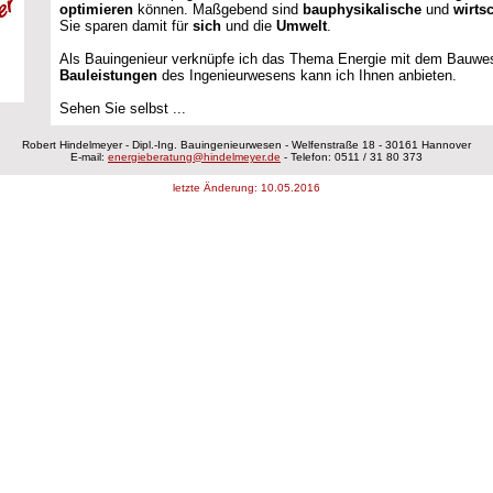
optimieren
können. Maßgebend sind
bauphysikalische
und
wirts
Sie sparen damit für
sich
und die
Umwelt
.
Als Bauingenieur verknüpfe ich das Thema Energie mit dem Bauwe
Bauleistungen
des Ingenieurwesens kann ich Ihnen anbieten.
Sehen Sie selbst ...
Robert Hindelmeyer - Dipl.-Ing. Bauingenieurwesen - Welfenstraße 18 - 30161 Hannover
E-mail:
energieberatung@hindelmeyer.de
- Telefon: 0511 / 31 80 373
_
letzte Änderung: 10.05.2016