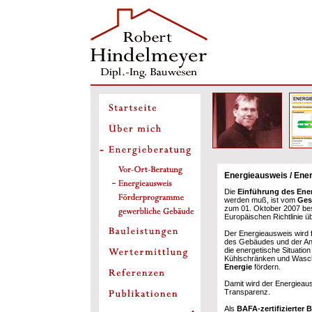
Energieausweis / Ene
Die
Einführung des Ene
werden muß, ist vom
Ges
zum 01. Oktober 2007 bes
Europäischen Richtlinie 
Der Energieausweis wird 
des Gebäudes und der An
die energetische Situatio
Kühlschränken und Wasch
Energie
fördern.
Damit wird der Energieau
Transparenz.
Als
BAFA-zertifizierter B