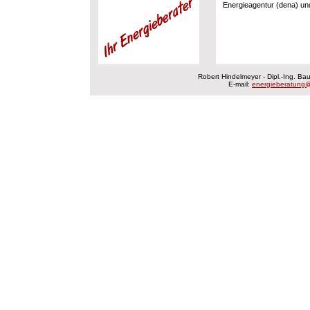
Energieagentur (dena) und
Robert Hindelmeyer - Dipl.-Ing. B
E-mail:
energieberatung@