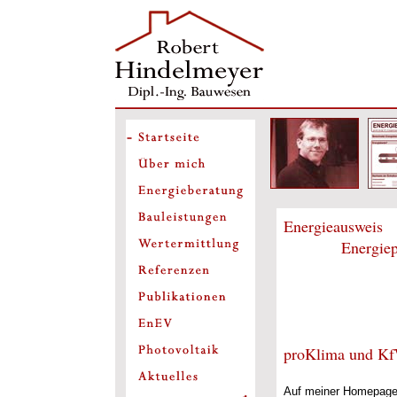
Energieausweis
Energiepa
Energie
Energ
Ener
BAF
proKlima und K
Auf meiner Homepage 